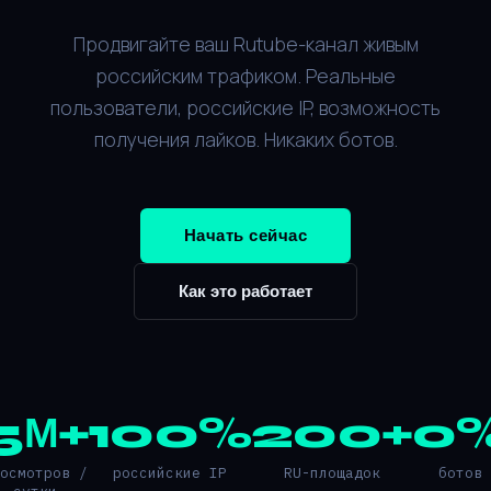
Продвигайте ваш Rutube-канал живым
российским трафиком. Реальные
пользователи, российские IP, возможность
получения лайков. Никаких ботов.
Начать сейчас
Как это работает
5М+
100%
200+
0
росмотров /
российские IP
RU-площадок
ботов