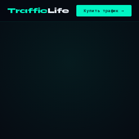
Traffic
Life
Купить трафик →