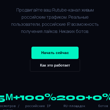
Продвигайте ваш Rutube-канал живым
российским трафиком. Реальные
пользователи, российские IP, возможность
получения лайков. Никаких ботов.
Начать сейчас
Как это работает
5М+
100%
200+
0
росмотров /
российские IP
RU-площадок
ботов