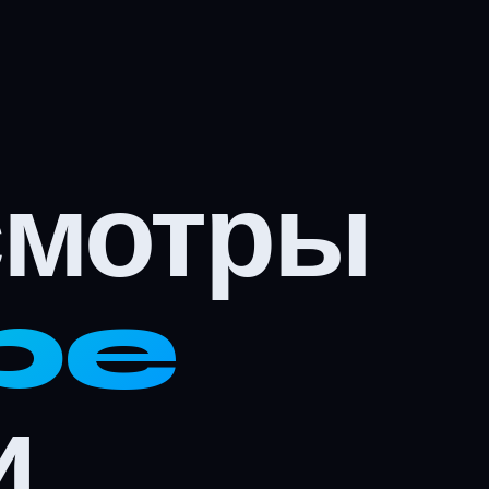
смотры
be
и