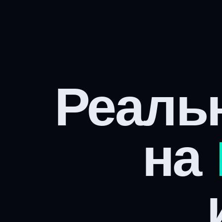
Реаль
на