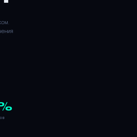
ком.
чения
%
ов