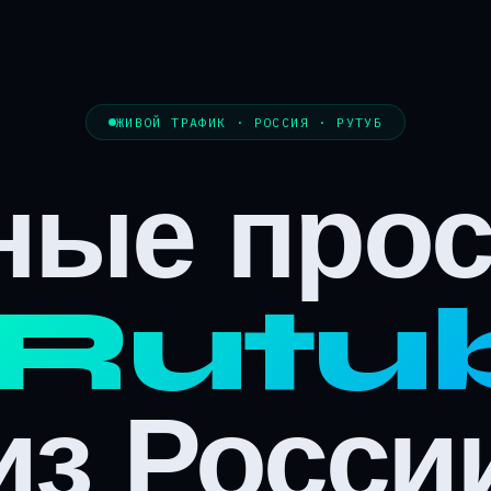
ЖИВОЙ ТРАФИК · РОССИЯ · РУТУБ
ные про
Rutu
из Росси