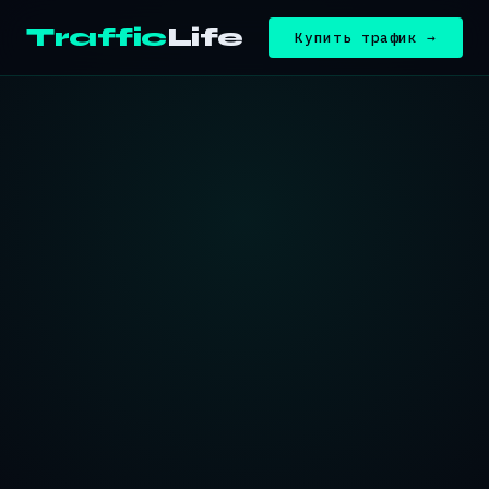
Traffic
Life
Купить трафик →