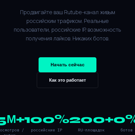
Продвигайте ваш Rutube-канал живым
российским трафиком. Реальные
пользователи, российские IP, возможность
получения лайков. Никаких ботов.
Начать сейчас
Как это работает
5М+
100%
200+
0
росмотров /
российские IP
RU-площадок
ботов