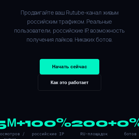
Продвигайте ваш Rutube-канал живым
российским трафиком. Реальные
пользователи, российские IP, возможность
получения лайков. Никаких ботов.
Начать сейчас
Как это работает
5М+
100%
200+
0
росмотров /
российские IP
RU-площадок
ботов