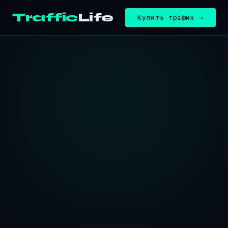
Traffic
Life
Купить трафик →