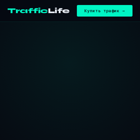
Traffic
Life
Купить трафик →