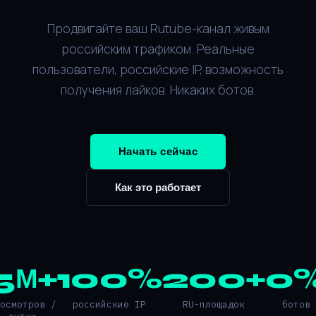
Продвигайте ваш Rutube-канал живым
российским трафиком. Реальные
пользователи, российские IP, возможность
получения лайков. Никаких ботов.
Начать сейчас
Как это работает
5М+
100%
200+
0
росмотров /
российские IP
RU-площадок
ботов