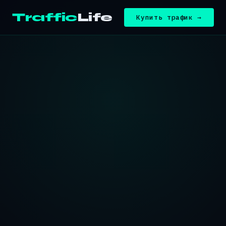
Traffic
Life
Купить трафик →