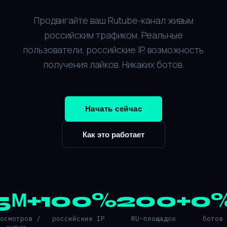
Продвигайте ваш Rutube-канал живым
российским трафиком. Реальные
пользователи, российские IP, возможность
получения лайков. Никаких ботов.
Начать сейчас
Как это работает
5М+
100%
200+
0
росмотров /
российские IP
RU-площадок
ботов