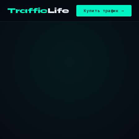
Traffic
Life
Купить трафик →