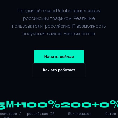
Продвигайте ваш Rutube-канал живым
российским трафиком. Реальные
пользователи, российские IP, возможность
получения лайков. Никаких ботов.
Начать сейчас
Как это работает
5М+
100%
200+
0
росмотров /
российские IP
RU-площадок
ботов