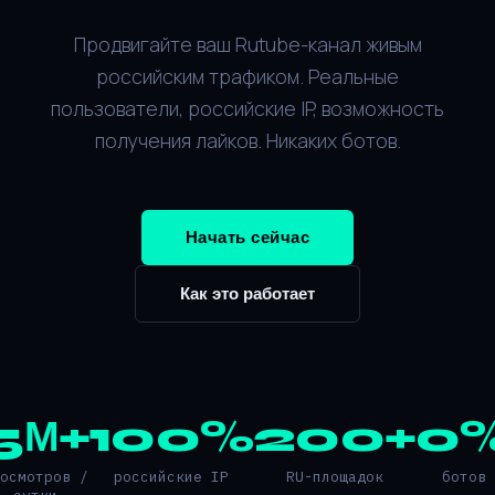
Продвигайте ваш Rutube-канал живым
российским трафиком. Реальные
пользователи, российские IP, возможность
получения лайков. Никаких ботов.
Начать сейчас
Как это работает
5М+
100%
200+
0
росмотров /
российские IP
RU-площадок
ботов