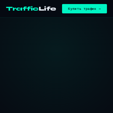
Traffic
Life
Купить трафик →