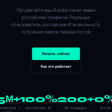
Продвигайте ваш Rutube-канал живым
российским трафиком. Реальные
пользователи, российские IP, возможность
получения лайков. Никаких ботов.
Начать сейчас
Как это работает
5М+
100%
200+
0
росмотров /
российские IP
RU-площадок
ботов