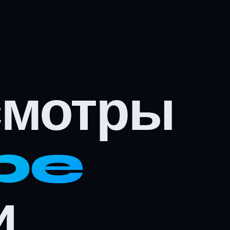
смотры
be
и