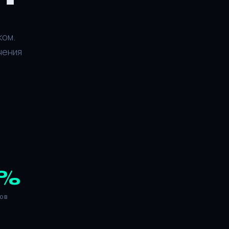
ком.
чения
%
ов