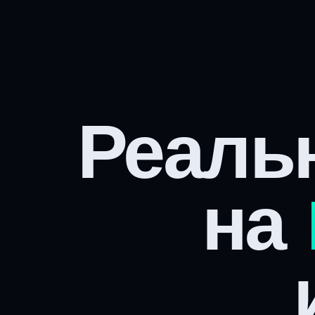
Реаль
на