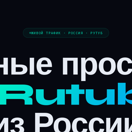
ЖИВОЙ ТРАФИК · РОССИЯ · РУТУБ
ные про
Rutu
из Росси