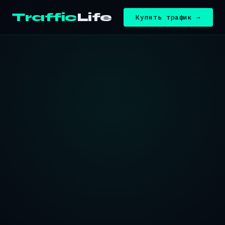
Traffic
Life
Купить трафик →