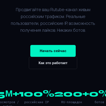
Продвигайте ваш Rutube-канал живым
российским трафиком. Реальные
пользователи, российские IP, возможность
получения лайков. Никаких ботов.
Начать сейчас
Как это работает
5М+
100%
200+
0
росмотров /
российские IP
RU-площадок
ботов