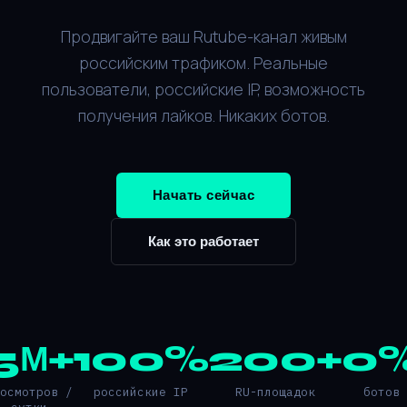
Продвигайте ваш Rutube-канал живым
российским трафиком. Реальные
пользователи, российские IP, возможность
получения лайков. Никаких ботов.
Начать сейчас
Как это работает
5М+
100%
200+
0
росмотров /
российские IP
RU-площадок
ботов