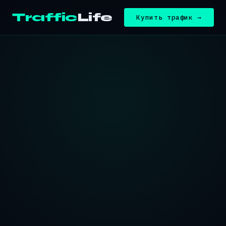
Traffic
Life
Купить трафик →