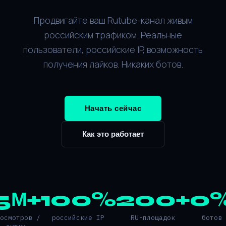
Продвигайте ваш Rutube-канал живым
российским трафиком. Реальные
пользователи, российские IP, возможность
получения лайков. Никаких ботов.
Начать сейчас
Как это работает
5М+
100%
200+
0
росмотров /
российские IP
RU-площадок
ботов