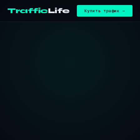
Traffic
Life
Купить трафик →