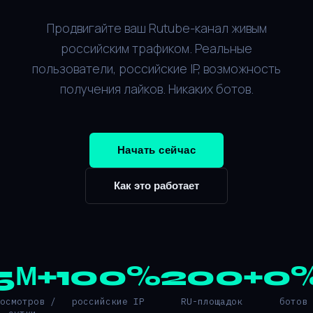
Продвигайте ваш Rutube-канал живым
российским трафиком. Реальные
пользователи, российские IP, возможность
получения лайков. Никаких ботов.
Начать сейчас
Как это работает
5М+
100%
200+
0
росмотров /
российские IP
RU-площадок
ботов