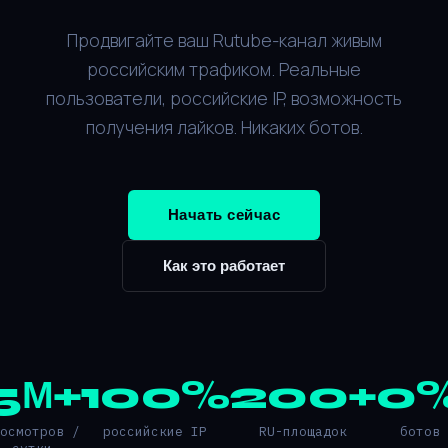
Продвигайте ваш Rutube-канал живым
российским трафиком. Реальные
пользователи, российские IP, возможность
получения лайков. Никаких ботов.
Начать сейчас
Как это работает
5М+
100%
200+
0
росмотров /
российские IP
RU-площадок
ботов