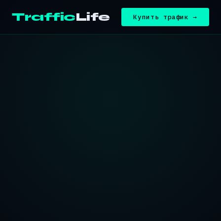
Traffic
Life
Купить трафик →