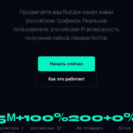
Продвигайте ваш Rutube-канал живым
российским трафиком. Реальные
пользователи, российские IP, возможность
получения лайков. Никаких ботов.
Начать сейчас
Как это работает
5М+
100%
200+
0
росмотров /
российские IP
RU-площадок
ботов