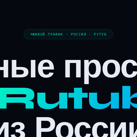
ЖИВОЙ ТРАФИК · РОССИЯ · РУТУБ
ные про
Rutu
из Росси