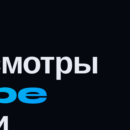
смотры
be
и