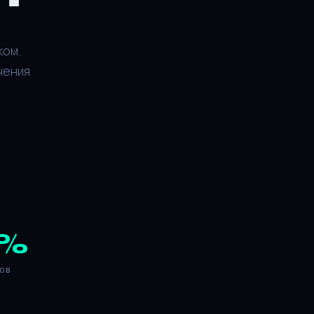
ком.
чения
%
ов