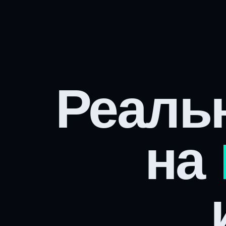
Реаль
на