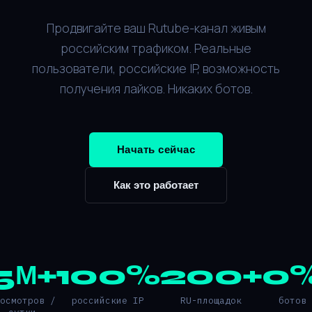
Продвигайте ваш Rutube-канал живым
российским трафиком. Реальные
пользователи, российские IP, возможность
получения лайков. Никаких ботов.
Начать сейчас
Как это работает
5М+
100%
200+
0
росмотров /
российские IP
RU-площадок
ботов