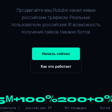
Продвигайте ваш Rutube-канал живым
российским трафиком. Реальные
пользователи, российские IP, возможность
получения лайков. Никаких ботов.
Начать сейчас
Как это работает
5М+
100%
200+
0
росмотров /
российские IP
RU-площадок
ботов