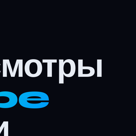
смотры
be
и