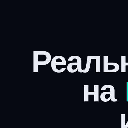
Реаль
на