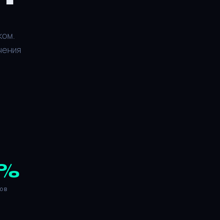
ком.
чения
%
ов