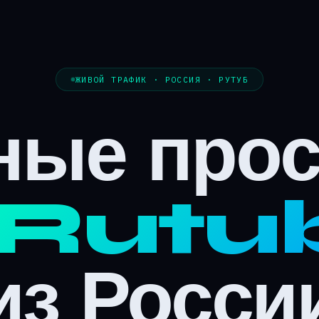
ЖИВОЙ ТРАФИК · РОССИЯ · РУТУБ
ные про
Rutu
из Росси