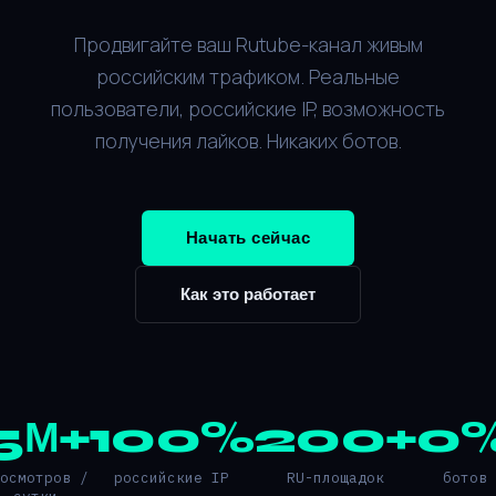
Продвигайте ваш Rutube-канал живым
российским трафиком. Реальные
пользователи, российские IP, возможность
получения лайков. Никаких ботов.
Начать сейчас
Как это работает
5М+
100%
200+
0
росмотров /
российские IP
RU-площадок
ботов