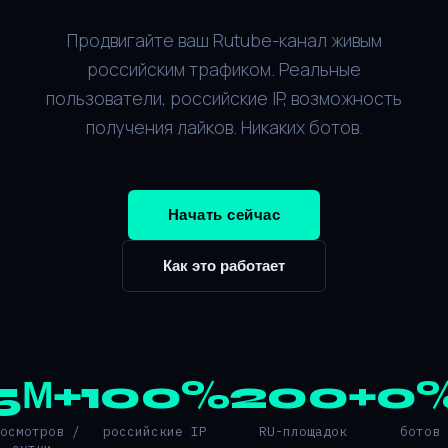
Продвигайте ваш Rutube-канал живым
российским трафиком. Реальные
пользователи, российские IP, возможность
получения лайков. Никаких ботов.
Начать сейчас
Как это работает
5М+
100%
200+
0
росмотров /
российские IP
RU-площадок
ботов