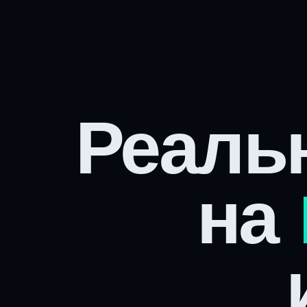
Реаль
на