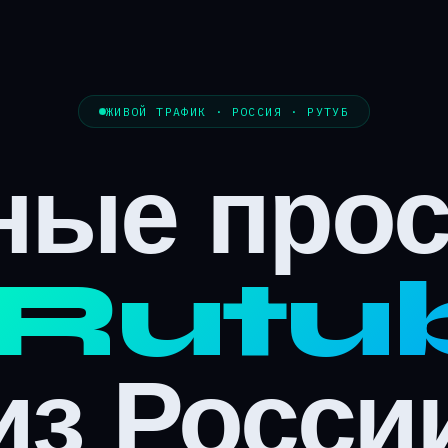
ЖИВОЙ ТРАФИК · РОССИЯ · РУТУБ
ные про
Rutu
из Росси