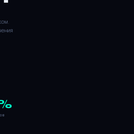
ком.
чения
%
ов