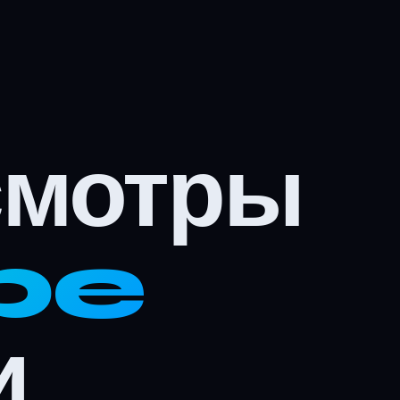
смотры
be
и