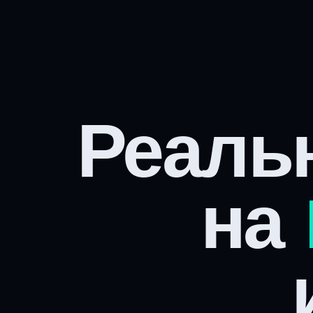
Реаль
на