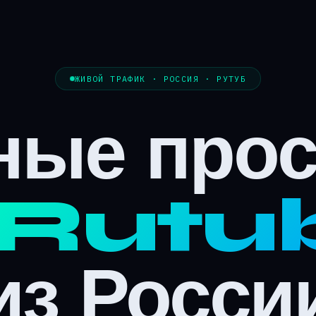
ЖИВОЙ ТРАФИК · РОССИЯ · РУТУБ
ные про
Rutu
из Росси