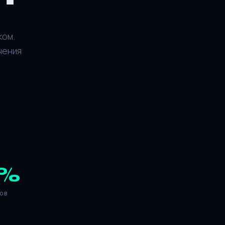
ком.
чения
%
ов