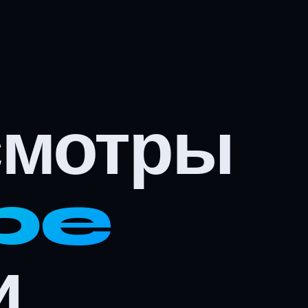
смотры
be
и