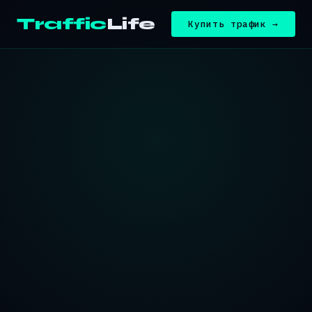
Traffic
Life
Купить трафик →