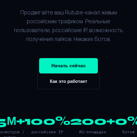
Продвигайте ваш Rutube-канал живым
российским трафиком. Реальные
пользователи, российские IP, возможность
получения лайков. Никаких ботов.
Начать сейчас
Как это работает
5М+
100%
200+
0
росмотров /
российские IP
RU-площадок
ботов