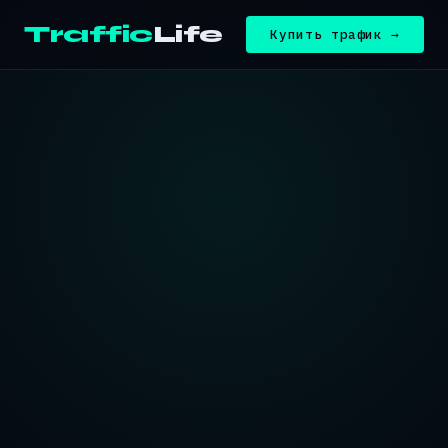
Traffic
Life
Купить трафик →