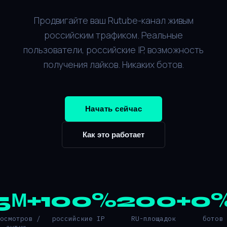
Продвигайте ваш Rutube-канал живым
российским трафиком. Реальные
пользователи, российские IP, возможность
получения лайков. Никаких ботов.
Начать сейчас
Как это работает
5М+
100%
200+
0
росмотров /
российские IP
RU-площадок
ботов