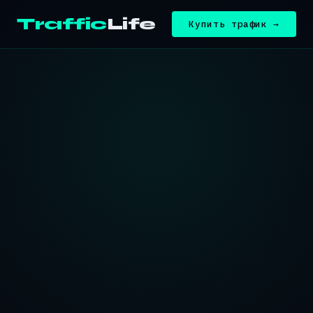
Traffic
Life
Купить трафик →