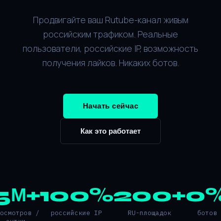
Продвигайте ваш Rutube-канал живым
российским трафиком. Реальные
пользователи, российские IP, возможность
получения лайков. Никаких ботов.
Начать сейчас
Как это работает
5М+
100%
200+
0
росмотров /
российские IP
RU-площадок
ботов