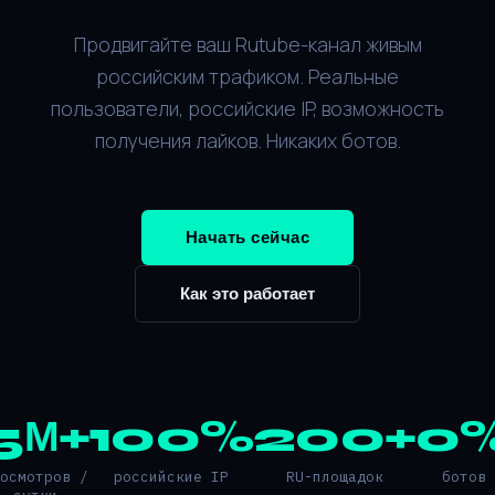
Продвигайте ваш Rutube-канал живым
российским трафиком. Реальные
пользователи, российские IP, возможность
получения лайков. Никаких ботов.
Начать сейчас
Как это работает
5М+
100%
200+
0
росмотров /
российские IP
RU-площадок
ботов