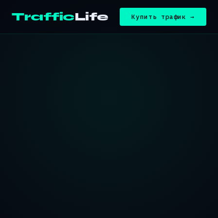
Traffic
Life
Купить трафик →