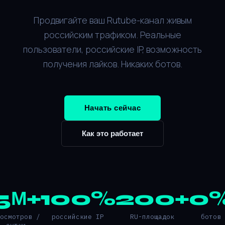
Продвигайте ваш Rutube-канал живым
российским трафиком. Реальные
пользователи, российские IP, возможность
получения лайков. Никаких ботов.
Начать сейчас
Как это работает
5М+
100%
200+
0
росмотров /
российские IP
RU-площадок
ботов