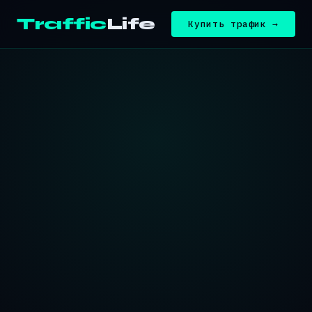
Traffic
Life
Купить трафик →